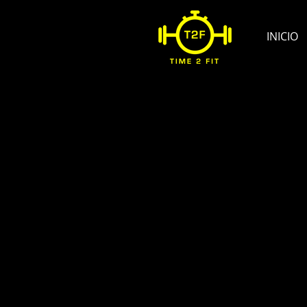
INICIO
Sort by
Filters
Clear all
Filters
Clear all
Show items
Show items