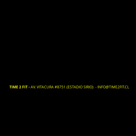
TIME 2 FIT -
AV. VITACURA #8751 (ESTADIO SIRIO) -
INFO@TIME2FIT.CL